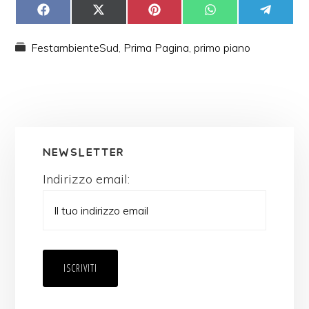
SHARE
SHARE
SHARE
SHARE
SHARE
ON
ON
ON
ON
ON
FACEBOOK
X
PINTEREST
WHATSAPP
TELEGRAM
(TWITTER)
FestambienteSud
,
Prima Pagina
,
primo piano
NEWSLETTER
Indirizzo email: