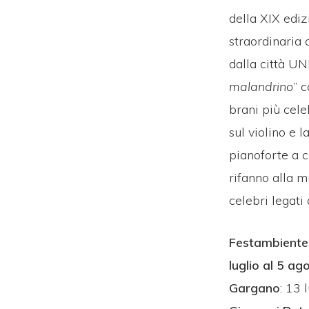
della XIX edi
straordinaria c
dalla città U
malandrino
” c
brani più cele
sul violino e l
pianoforte a c
rifanno alla m
celebri legati 
FestambienteSu
luglio al 5 ag
Gargano
: 13 