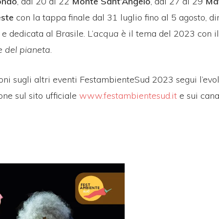
ondo
, dal 20 al 22
Monte Sant’Angelo
, dal 27 al 29
Mat
este
con la tappa finale dal 31 luglio fino al 5 agosto, di
e dedicata al Brasile. L’
acqua
è il tema del 2023 con il
e del pianeta
.
ni sugli altri eventi FestambienteSud 2023 segui l’evo
e sul sito ufficiale
www.festambientesud.it
e sui cana