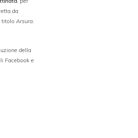
tinata
, per
retta da
 titolo
Arsura.
luzione della
li Facebook e