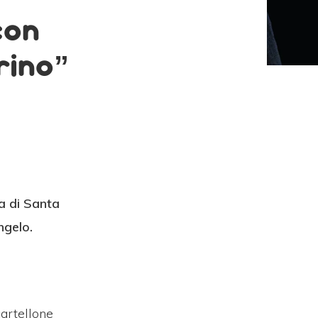
con
rino”
ia di Santa
ngelo.
cartellone