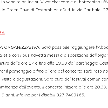
o in vendita online su Vivaticket.com e al botteghino uffi
o la Green Cave di FestambienteSud, in via Garibaldi 2
RA
TA ORGANIZZATIVA.
Sarà possibile raggiungere l’Abba
cket e con i bus navetta messi a disposizione dall’orga
rtire dalle ore 17 e fino alle 19.30 dal parcheggio Cas
er il pomeriggio e fino all’ora del concerto sarà reso n
visite e degustazioni. Sarà cura del festival comunica
mminenza dell’evento. Il concerto inizierà alle ore 20.30.
 9 anni. Infoline per i disabili 327 7408165.