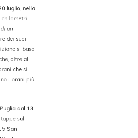
20 luglio
, nella
 chilometri
 di un
re dei suoi
bizione si basa
che, oltre al
brani che si
no i brani più
 Puglia dal 13
 tappe sul
l 15
San