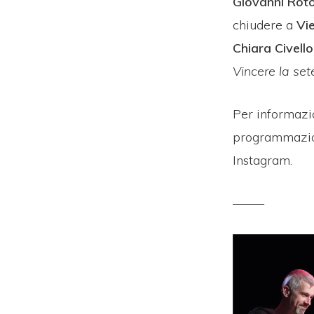
Giovanni Rot
chiudere a
Vi
Chiara Civello
Vincere la set
Per informazio
programmazion
Instagram.
——–