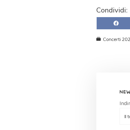
Condividi:
SHARE
ON
FACEBO
Concerti 20
NEW
Indi