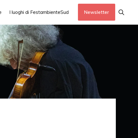
Show
e
I luoghi di FestambienteSud
Newsletter
Search