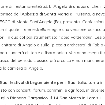
zione di FestambienteSud. E’
Angelo Branduardi
che, il
ornice dell’
Abbazia di Santa Maria di Pulsano,
a nove
NESCO di Monte Sant’Angelo (Fg), presenta “
Confessioni
on il quale il
menestrello
esegue una versione particola
bri, in duo col polistrumentista
Fabio Valdemarin
. L’esi
a chitarra di Angelo e sulla “piccola orchestra” di Fabio 
oda, suonerà chitarre e fisarmonica. Verranno eseguiti 
usica del periodo classico più arcaico e non mancheran
alla carriera di Angelo.
d, festival di Legambiente per il Sud Italia, torna in
osto
con concerti, forum, cammini e agrifood, in diverse
luglio
Rignano Garganico
, il 14
San Marco in Lamis
, i