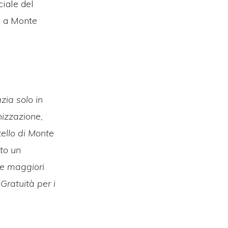
ciale del
7 a Monte
zia solo in
nizzazione,
tello di Monte
oto un
re maggiori
 Gratuità per i