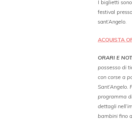
I biglietti son
festival press
sant’Angelo.
ACQUISTA O
ORARI E NO
possesso di ti
con corse a pa
Sant’Angelo. P
programma di 
dettagli nell’i
bambini fino a