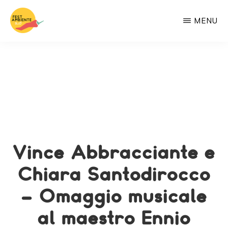
Passa
MENU
al
contenuto
FESTAMBIENTESUD
eco-
principale
festival
di
Legambiente
sulle
questioni
meridionali
Vince Abbracciante e
Chiara Santodirocco
– Omaggio musicale
al maestro Ennio