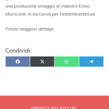
una produzione omaggio al maestro Ennio
Morricone. In esclusiva per FestambienteSud.
Presto maggiori dettagli.
Condividi:
SHARE
SHARE
SHARE
SHARE
ON
ON
ON
ON
FACEBOOK
X
WHATSAPP
TELEGRAM
(TWITTER)
SEGUICI SUI SOCIAL