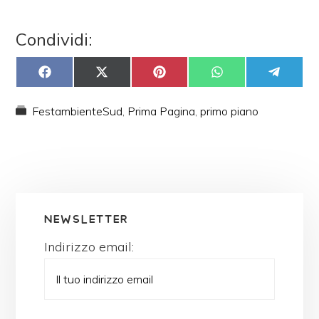
Condividi:
SHARE
SHARE
SHARE
SHARE
SHARE
ON
ON
ON
ON
ON
FACEBOOK
X
PINTEREST
WHATSAPP
TELEGRAM
(TWITTER)
FestambienteSud
,
Prima Pagina
,
primo piano
NEWSLETTER
Indirizzo email: