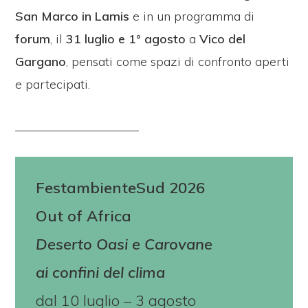
San Marco in Lamis
e in un programma di
forum
, il
31 luglio e 1° agosto
a
Vico del
Gargano
, pensati come spazi di confronto aperti
e partecipati.
____________________
FestambienteSud 2026
Out of Africa
Deserto Oasi e Carovane
ai confini del clima
dal 10 luglio – 3 agosto