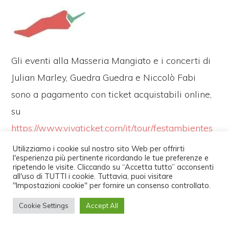
Gli eventi alla Masseria Mangiato e i concerti di
Julian Marley, Guedra Guedra e Niccolò Fabi
sono a pagamento con ticket acquistabili online,
su
https://www.vivaticket.com/it/tour/festambientes
ud-2026/3380
, e al botteghino del festival
Utilizziamo i cookie sul nostro sito Web per offrirti
l'esperienza più pertinente ricordando le tue preferenze e
presso il centro culturale Green Cave, via
ripetendo le visite. Cliccando su “Accetta tutto” acconsenti
Handcrafted with
in Bologna ·
all'uso di TUTTI i cookie. Tuttavia, puoi visitare
Garibaldi 27, Monte Sant’Angelo (Fg).
"Impostazioni cookie" per fornire un consenso controllato.
PRIVACY POLICY
COOKIES POLICY
TRASPARENZA
DICHIARAZIONE LEGGE N. 124/2017
Cookie Settings
Accept All
Tutti gli altri eventi sono a ingresso libero