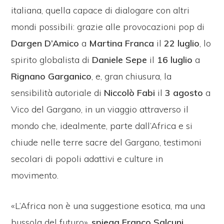
italiana, quella capace di dialogare con altri
mondi possibili: grazie alle provocazioni pop di
Dargen D’Amico
a
Martina Franca
il
22
luglio
, lo
spirito globalista di
Daniele Sepe
il
16
luglio
a
Rignano Garganico
, e, gran chiusura, la
sensibilità autoriale di
Niccolò Fabi
il
3
agosto
a
Vico del Gargano, in un viaggio attraverso il
mondo che, idealmente, parte dall’Africa e si
chiude nelle terre sacre del Gargano, testimoni
secolari di popoli adattivi e culture in
movimento.
«L’Africa non è una suggestione esotica, ma una
bussola del futuro»,
spiega Franco Salcuni
,