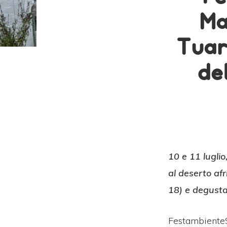
Ma
Tuar
de
10 e 11 luglio
al deserto afr
18) e degustaz
FestambienteS