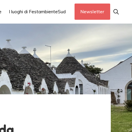
Show
e
I luoghi di FestambienteSud
Newsletter
Search
 da