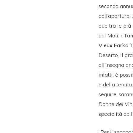
seconda annual
dall’apertura,
due tra le pi
dal Mali: i
Tam
Vieux Farka 
Deserto, il gr
all’insegna an
infatti, è pos
e della tenuta
seguire, saran
Donne del Vin
specialità del
“
Per il second