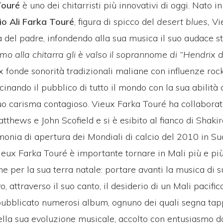
Touré
è uno dei chitarristi più innovativi di oggi. Nato i
io Ali Farka Touré
, figura di spicco del
desert blues,
Vi
tà del padre, infondendo alla sua musica il suo audace st
ismo alla chitarra gli è valso il soprannome di “Hendrix 
x fonde sonorità tradizionali maliane con influenze rock
cinando il pubblico di tutto il mondo con la sua abilità c
suo carisma contagioso. Vieux Farka Touré ha collaborato
hews e John Scofield e si è esibito al fianco di Shakir
monia di apertura dei Mondiali di calcio del 2010 in Su
eux Farka Touré è importante tornare in Mali più e più
e per la sua terra natale: portare avanti la musica di 
 attraverso il suo canto, il desiderio di un Mali pacifico
ubblicato numerosi album, ognuno dei quali segna ta
nella sua evoluzione musicale, accolto con entusiasmo da