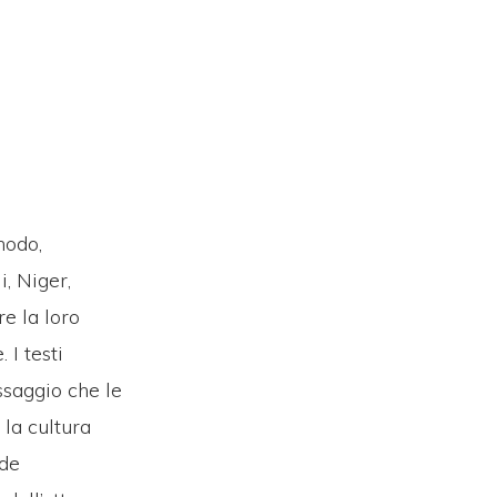
nodo,
, Niger,
e la loro
 I testi
ssaggio che le
 la cultura
nde