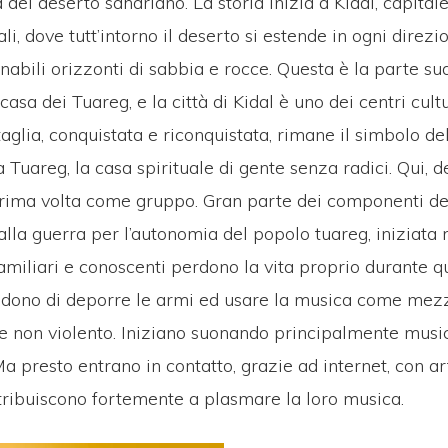
 del deserto sahariano. La storia inizia a Kidal, capitale
i, dove tutt’intorno il deserto si estende in ogni direzio
inabili orizzonti di sabbia e rocce. Questa è la parte s
casa dei Tuareg, e la città di Kidal è uno dei centri cultu
glia, conquistata e riconquistata, rimane il simbolo del
 Tuareg, la casa spirituale di gente senza radici. Qui, d
 prima volta come gruppo. Gran parte dei componenti d
lla guerra per l’autonomia del popolo tuareg, iniziata n
familiari e conoscenti perdono la vita proprio durante qu
dono di deporre le armi ed usare la musica come mez
 non violento. Iniziano suonando principalmente musi
Ma presto entrano in contatto, grazie ad internet, con art
tribuiscono fortemente a plasmare la loro musica.