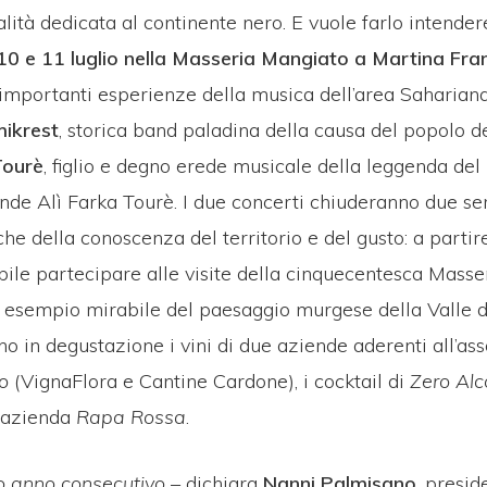
ità dedicata al continente nero. E vuole farlo intender
10 e 11 luglio nella Masseria Mangiato a Martina Fra
ù importanti esperienze della musica dell’area Saharian
ikrest
, storica band paladina della causa del popolo d
Tourè
, figlio e degno erede musicale della leggenda del
ande Alì Farka Tourè. I due concerti chiuderanno due se
che della conoscenza del territorio e del gusto: a partir
sibile partecipare alle visite della cinquecentesca Mass
, esempio mirabile del paesaggio murgese della Valle d’I
no in degustazione i vini di due aziende aderenti all’a
o
(VignaFlora e Cantine Cardone), i cocktail di
Zero Alc
l’azienda
Rapa Rossa
.
o anno consecutivo
– dichiara
Nanni Palmisano
, presid