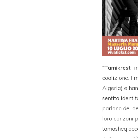
“
Tamikrest
” 
coalizione. I 
Algeria) e han
sentita identi
parlano del de
loro canzoni p
tamasheq acce