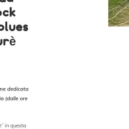
ock
blues
urè
ione dedicata
a (dalle ore
e
” in questa