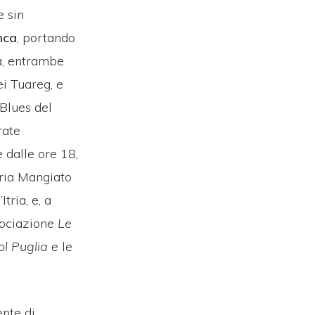
e sin
nca
, portando
a, entrambe
ei Tuareg, e
 Blues del
rate
e dalle ore 18,
eria Mangiato
tria, e, a
ssociazione
Le
ol Puglia
e le
ente di