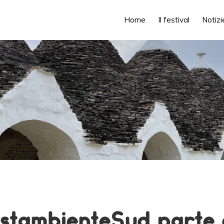
Home
Il festival
Notizi
stambienteSud parte