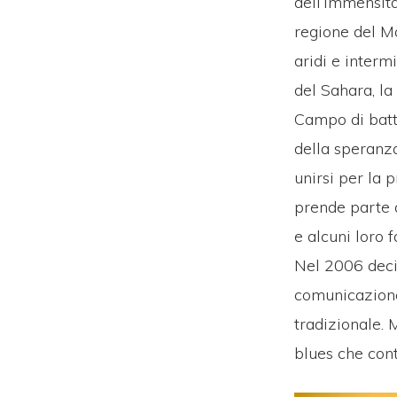
dell’immensità
regione del Mal
aridi e interm
del Sahara, la 
Campo di batta
della speranza
unirsi per la
prende parte a
e alcuni loro 
Nel 2006 deci
comunicazione
tradizionale. 
blues che con