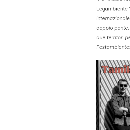
Legambiente Va
internazionale
doppio ponte: 
due territori p
FestambienteS