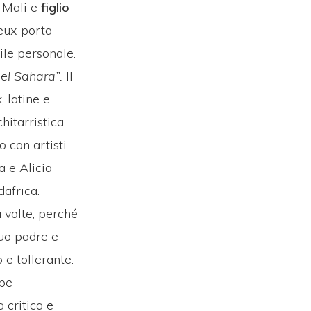
n Mali e
figlio
eux porta
ile personale.
del Sahara”.
Il
, latine e
hitarristica
 con artisti
a e Alicia
dafrica.
 volte, perché
suo padre e
 e tollerante.
ppe
 critica e