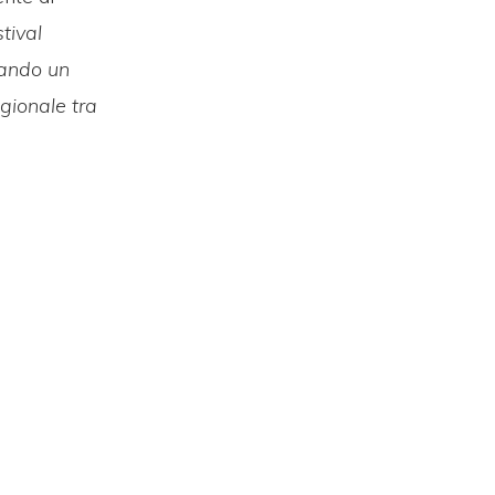
stival
eando un
egionale tra