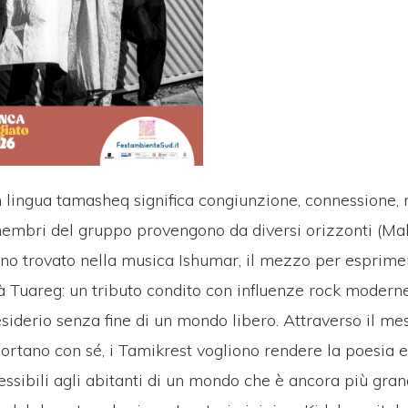
in lingua tamasheq significa congiunzione, connessione, 
membri del gruppo provengono da diversi orizzonti (Mali
no trovato nella musica Ishumar, il mezzo per esprimer
tà Tuareg: un tributo condito con influenze rock moderne.
siderio senza fine di un mondo libero. Attraverso il me
ortano con sé, i Tamikrest vogliono rendere la poesia e
ssibili agli abitanti di un mondo che è ancora più gra