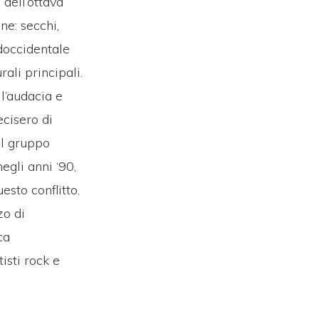
 dell’ottava
ne: secchi,
udoccidentale
rali principali.
l’audacia e
ecisero di
el gruppo
egli anni ‘90,
esto conflitto.
zo di
ca
isti rock e