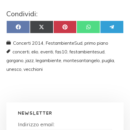
Condividi:
SHARE
SHARE
SHARE
SHARE
SHARE
ON
ON
ON
ON
ON
FACEBOOK
X
PINTEREST
WHATSAPP
TELEGRAM
(TWITTER)
Concerti 2014
,
FestambienteSud
,
primo piano
concerti
,
elio
,
eventi
,
fas10
,
festambientesud
,
gargano
,
jazz
,
legambiente
,
montesantangelo
,
puglia
,
unesco
,
vecchioni
NEWSLETTER
Indirizzo email: