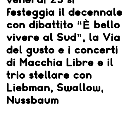
venerdì 25 si
GRATUITE
E
GRANDE
festeggia il decennale
MUSICA
con dibattito “È bello
vivere al Sud”, la Via
del gusto e i concerti
di Macchia Libre e il
trio stellare con
Liebman, Swallow,
Nussbaum