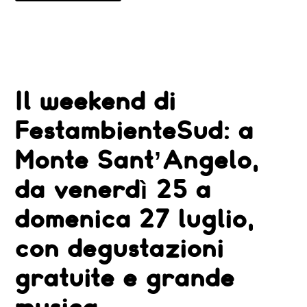
FESTAMBIENTESUD
LA
NUOVA
PRODUZIONE
DEGLI
AREA
DEDICATA
A
LAMPEDUSA
Il weekend di
FestambienteSud: a
Monte Sant’Angelo,
da venerdì 25 a
domenica 27 luglio,
con degustazioni
gratuite e grande