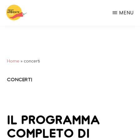
Passa
MENU
al
contenuto
FESTAMBIENTESUD
eco-
principale
festival
di
Legambiente
Home
»
concerti
sulle
questioni
CONCERTI
meridionali
IL PROGRAMMA
COMPLETO DI