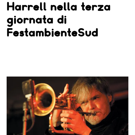
E
Harrell nella terza
IL
TRIO
STELLARE
giornata di
CON
LIEBMAN,
SWALLOW,
FestambienteSud
NUSSBAUM