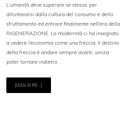
L’umanità deve superare se stessa, per
allontanarsi dalla cultura del consumo e dello
sfruttamento ed entrare finalmente nell’era della
RIGENERAZIONE. La modernità ci ha insegnato
a vedere l’economia come una freccia. Il destino
della freccia è andare sempre avanti, senza
poter tornare indietro, …
INFOIL
[LEGGI DI PIÙ...]
PROGRAMMA
COMPLETO
DI
FESTAMBIENTESUD
2016