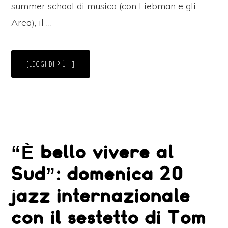
summer school di musica (con Liebman e gli
Area), il …
INFOFESTAMBIENTESUD:
[LEGGI DI PIÙ...]
VENERDÌ
25
SI
FESTEGGIA
IL
DECENNALE
CON
DIBATTITO
“È
BELLO
VIVERE
“È bello vivere al
AL
SUD”,
LA
VIA
Sud”: domenica 20
DEL
GUSTO
E
jazz internazionale
I
CONCERTI
DI
con il sestetto di Tom
MACCHIA
LIBRE