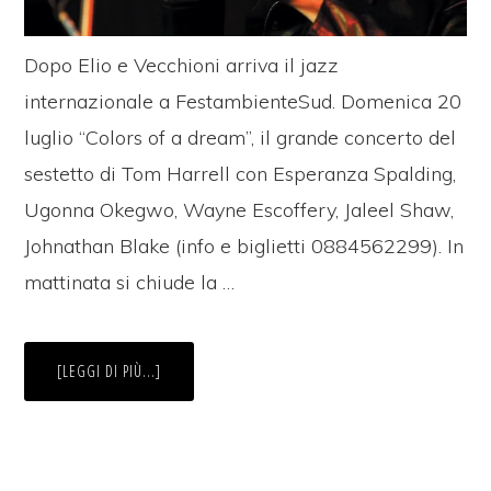
Dopo Elio e Vecchioni arriva il jazz
internazionale a FestambienteSud. Domenica 20
luglio “Colors of a dream”, il grande concerto del
sestetto di Tom Harrell con Esperanza Spalding,
Ugonna Okegwo, Wayne Escoffery, Jaleel Shaw,
Johnathan Blake (info e biglietti 0884562299). In
mattinata si chiude la …
INFO“È
[LEGGI DI PIÙ...]
BELLO
VIVERE
AL
SUD”:
DOMENICA
20
JAZZ