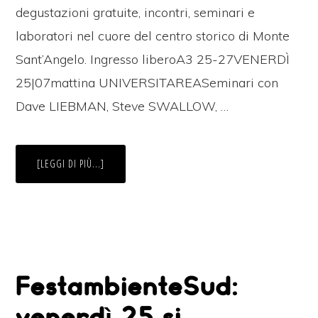
degustazioni gratuite, incontri, seminari e
laboratori nel cuore del centro storico di Monte
Sant’Angelo. Ingresso liberoA3 25-27VENERDÌ
25|07mattina UNIVERSITAREASeminari con
Dave LIEBMAN, Steve SWALLOW, …
INFOIL
[LEGGI DI PIÙ...]
WEEKEND
DI
FESTAMBIENTESUD:
A
MONTE
SANT’ANGELO,
DA
VENERDÌ
25
A
DOMENICA
FestambienteSud:
27
LUGLIO,
CON
DEGUSTAZIONI